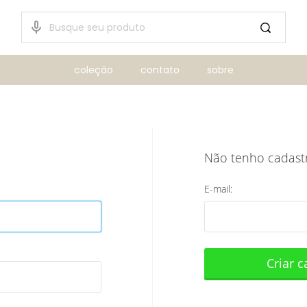
coleção
contato
sobre
Não tenho cadast
E-mail:
Criar c