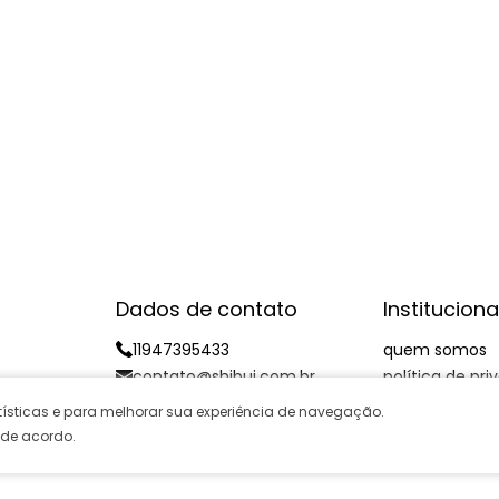
Dados de contato
Instituciona
11947395433
quem somos
contato@shibui.com.br
política de pr
Fale conosco
atísticas e para melhorar sua experiência de navegação.
 de acordo.