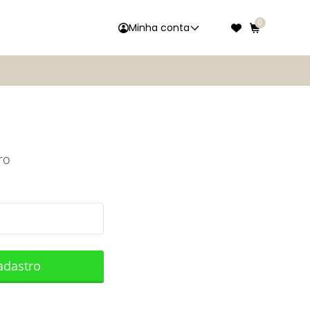
0
Minha conta
ro
adastro